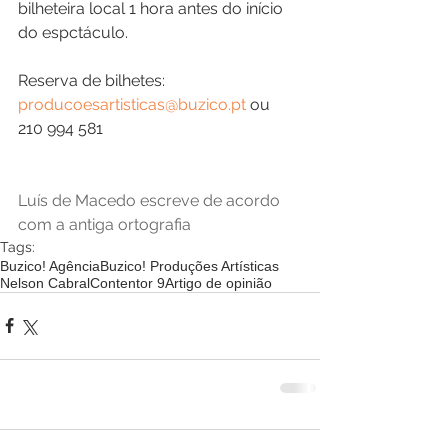
bilheteira local 1 hora antes do início 
do espctáculo.
Reserva de bilhetes: 
producoesartisticas@buzico.pt
 ou 
210 994 581
Luís de Macedo escreve de acordo 
com a antiga ortografia
Tags:
Buzico! Agência
Buzico! Produções Artísticas
Nelson Cabral
Contentor 9
Artigo de opinião