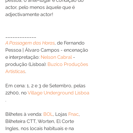
pessoa, o ante-lugar e condição do 
actor, pelo menos àquele que é 
adjectivamente actor!
_____________
A Passagem das Horas​
, de Fernando 
Pessoa | Álvaro Campos - encenação 
e interpretação: 
Nelson Cabral​
 - 
produção (Lisboa): 
Buzico Produções 
Artísticas
​.
Em cena: 1, 2 e 3 de Setembro, pelas 
22h00, no 
Village Underground Lisboa​
.
Bilhetes à venda: 
BOL​
, Lojas 
Fnac​
, 
Bilheteira CTT​, Worten, El Corte 
Ingles, nos locais habituais e na 