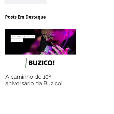
Curtir
Responder
Posts Em Destaque
A caminho do 10º
Flávio Gil, o
aniversário da Buzico!
múltiplas rep