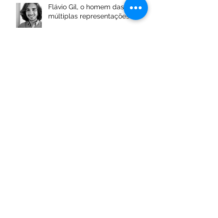
Flávio Gil, o homem das
múltiplas representações
2020
Mia Tomé homenageada no
CineCôa
Os rostos habitados - Pedro
Sadio fotógrafa para a Buzico!