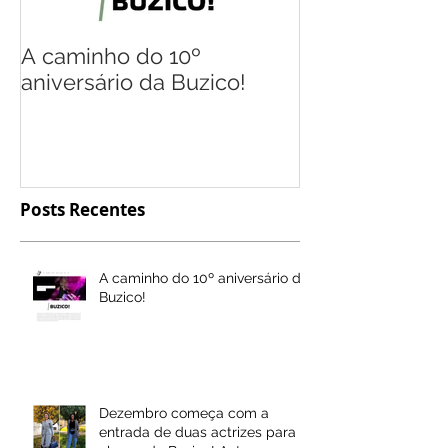
A caminho do 10º
Flávio Gil, o
aniversário da Buzico!
múltiplas rep
Posts Recentes
A caminho do 10º aniversário da
Buzico!
Dezembro começa com a
entrada de duas actrizes para o