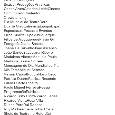
Buzico! Produções Artísticas
Carlos Alves
Catarina Leiria
Cinema
Comunicado
Contentor 9
Crowdfunding
Dia Mundial do Teatro
Dora
Duarte Grilo
Entrevista
Equipa
Espe
Espectáculo
Festas e Eventos
Filipa Duarte
Filipe Albuquerque
Filipe de Albuquerque
Flávio Gil
Fotografia
Joana Bastos
Joana DeCarvalho
João Ascenso
João Bandeira
Luciana Ribeiro
Madalena Alberto
Manuela Paulo
Marta de Sousa Correia
Mensagem do Dia Mundial do Teatro
Mia Tome
Miguel Sermão
Nelson Cabral
Notícia
Novo Circo
Patrícia Duarte
Patrícia Resende
Paulo Duarte Ribeiro
Paulo Miguel Ferreira
Poesia
Programação
Publicidade
Ricardo Brito Diniz
Ricardo Lérias
Ricardo Vieira
Rosa Villa
Ruben Pêro
Rui Raposo
Ruy Malheiro
Sara Tubio Costa
Shots de Teatro no Roterdão