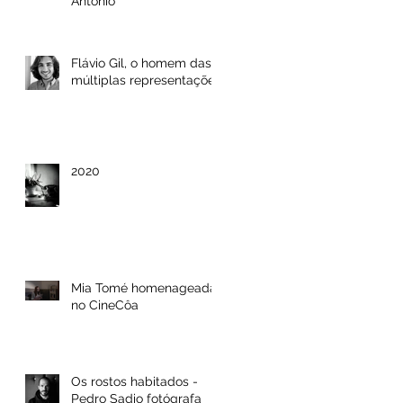
António
Flávio Gil, o homem das
múltiplas representações
2020
Mia Tomé homenageada
no CineCôa
Os rostos habitados -
Pedro Sadio fotógrafa