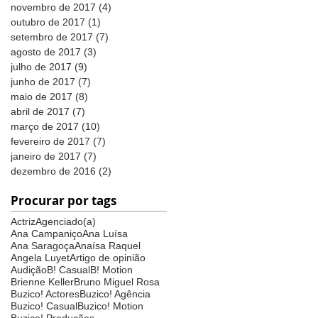
novembro de 2017
(4)
4 posts
outubro de 2017
(1)
1 post
setembro de 2017
(7)
7 posts
agosto de 2017
(3)
3 posts
julho de 2017
(9)
9 posts
junho de 2017
(7)
7 posts
maio de 2017
(8)
8 posts
abril de 2017
(7)
7 posts
março de 2017
(10)
10 posts
fevereiro de 2017
(7)
7 posts
janeiro de 2017
(7)
7 posts
dezembro de 2016
(2)
2 posts
Procurar por tags
Actriz
Agenciado(a)
Ana Campaniço
Ana Luísa
Ana Saragoça
Anaísa Raquel
Angela Luyet
Artigo de opinião
Audição
B! Casual
B! Motion
Brienne Keller
Bruno Miguel Rosa
Buzico! Actores
Buzico! Agência
Buzico! Casual
Buzico! Motion
Buzico! Produções