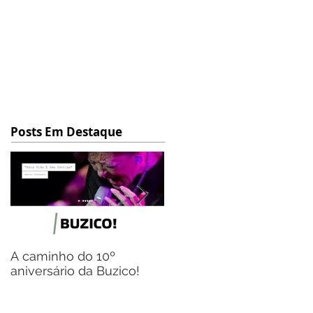
Posts Em Destaque
A caminho do 10º
Flávio Gil, o homem das
aniversário da Buzico!
múltiplas representaçõe