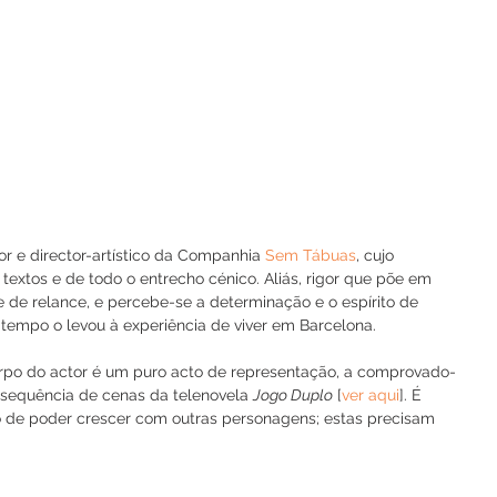
or e director-artístico da Companhia 
Sem Tábuas
, cujo 
 textos e de todo o entrecho cénico. Aliás, rigor que põe em 
ue de relance, e percebe-se a determinação e o espírito de 
empo o levou à experiência de viver em Barcelona. 
orpo do actor é um puro acto de representação, a comprovado-
 sequência de cenas da telenovela 
Jogo Duplo
 [
ver aqui
]. É 
 de poder crescer com outras personagens; estas precisam 