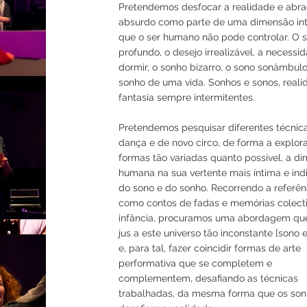
Pretendemos desfocar a realidade e abra
absurdo como parte de uma dimensão int
que o ser humano não pode controlar. O 
profundo, o desejo irrealizável, a necessi
dormir, o sonho bizarro, o sono sonâmbulo
sonho de uma vida. Sonhos e sonos, reali
fantasia sempre intermitentes.
Pretendemos pesquisar diferentes técnic
dança e de novo circo, de forma a explora
formas tão variadas quanto possível, a d
humana na sua vertente mais íntima e indi
do sono e do sonho. Recorrendo a referên
como contos de fadas e memórias colect
infância, procuramos uma abordagem qu
jus a este universo tão inconstante [sono 
e, para tal, fazer coincidir formas de arte
performativa que se completem e
complementem, desafiando as técnicas
trabalhadas, da mesma forma que os so