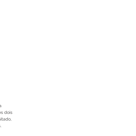
a
es dois
itado,
.