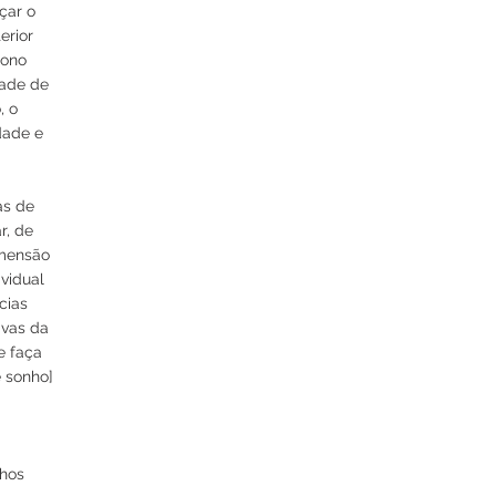
çar o
erior
sono
dade de
, o
dade e
as de
r, de
You see
imensão
things;
vidual
"you say why!"
cias
but i dream
ivas da
things that
e faça
never were
e sonho]
and i say
"why not?"
Bernard Shaw
nhos