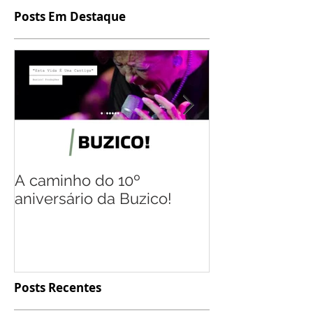
Posts Em Destaque
A caminho do 10º
Flávio Gil, o
aniversário da Buzico!
múltiplas rep
Posts Recentes