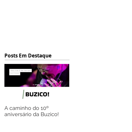
Posts Em Destaque
A caminho do 10º
Flávio Gil, o homem das
aniversário da Buzico!
múltiplas representaçõe