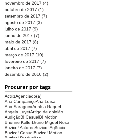
novembro de 2017
(4)
4 posts
outubro de 2017
(1)
1 post
setembro de 2017
(7)
7 posts
agosto de 2017
(3)
3 posts
julho de 2017
(9)
9 posts
junho de 2017
(7)
7 posts
maio de 2017
(8)
8 posts
abril de 2017
(7)
7 posts
março de 2017
(10)
10 posts
fevereiro de 2017
(7)
7 posts
janeiro de 2017
(7)
7 posts
dezembro de 2016
(2)
2 posts
Procurar por tags
Actriz
Agenciado(a)
Ana Campaniço
Ana Luísa
Ana Saragoça
Anaísa Raquel
Angela Luyet
Artigo de opinião
Audição
B! Casual
B! Motion
Brienne Keller
Bruno Miguel Rosa
Buzico! Actores
Buzico! Agência
Buzico! Casual
Buzico! Motion
Buzico! Produções