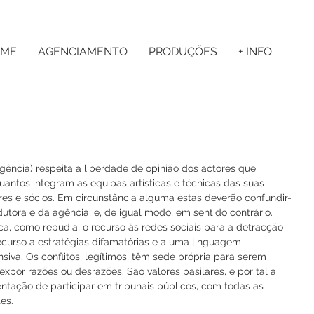
ME
AGENCIAMENTO
PRODUÇÕES
+ INFO
Agência) respeita a liberdade de opinião dos actores que 
antos integram as equipas artísticas e técnicas das suas 
es e sócios. Em circunstância alguma estas deverão confundir-
utora e da agência, e, de igual modo, em sentido contrário. 
a, como repudia, o recurso às redes sociais para a detracção 
curso a estratégias difamatórias e a uma linguagem 
siva. Os conflitos, legítimos, têm sede própria para serem 
xpor razões ou desrazões. São valores basilares, e por tal a 
ntação de participar em tribunais públicos, com todas as 
es.