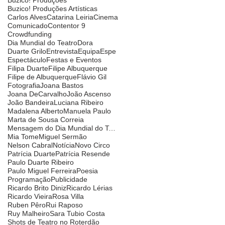
Buzico! Produções Artísticas
Carlos Alves
Catarina Leiria
Cinema
Comunicado
Contentor 9
Crowdfunding
Dia Mundial do Teatro
Dora
Duarte Grilo
Entrevista
Equipa
Espe
Espectáculo
Festas e Eventos
Filipa Duarte
Filipe Albuquerque
Filipe de Albuquerque
Flávio Gil
Fotografia
Joana Bastos
Joana DeCarvalho
João Ascenso
João Bandeira
Luciana Ribeiro
Madalena Alberto
Manuela Paulo
Marta de Sousa Correia
Mensagem do Dia Mundial do Teatro
Mia Tome
Miguel Sermão
Nelson Cabral
Notícia
Novo Circo
Patrícia Duarte
Patrícia Resende
Paulo Duarte Ribeiro
Paulo Miguel Ferreira
Poesia
Programação
Publicidade
Ricardo Brito Diniz
Ricardo Lérias
Ricardo Vieira
Rosa Villa
Ruben Pêro
Rui Raposo
Ruy Malheiro
Sara Tubio Costa
Shots de Teatro no Roterdão