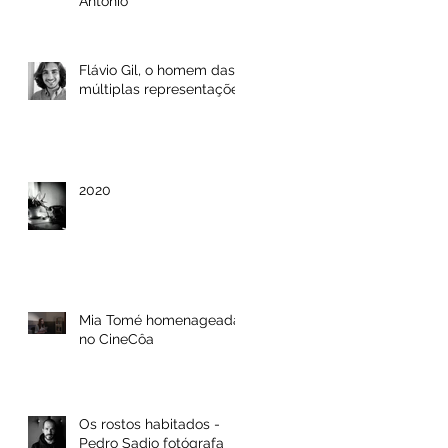
António
Flávio Gil, o homem das
múltiplas representações
2020
Mia Tomé homenageada
no CineCôa
Os rostos habitados -
Pedro Sadio fotógrafa