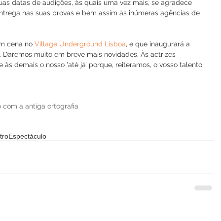
as datas de audições, às quais uma vez mais, se agradece 
entrega nas suas provas e bem assim às inúmeras agências de 
em cena no 
Village Underground Lisboa
, e que inaugurará a 
. Daremos muito em breve mais novidades. Às actrizes 
s demais o nosso 'até já’ porque, reiteramos, o vosso talento 
 com a antiga ortografia
tro
Espectáculo