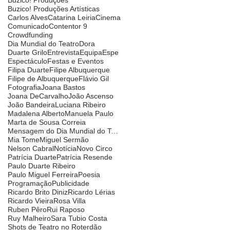
Buzico! Produções Artísticas
Carlos Alves
Catarina Leiria
Cinema
Comunicado
Contentor 9
Crowdfunding
Dia Mundial do Teatro
Dora
Duarte Grilo
Entrevista
Equipa
Espe
Espectáculo
Festas e Eventos
Filipa Duarte
Filipe Albuquerque
Filipe de Albuquerque
Flávio Gil
Fotografia
Joana Bastos
Joana DeCarvalho
João Ascenso
João Bandeira
Luciana Ribeiro
Madalena Alberto
Manuela Paulo
Marta de Sousa Correia
Mensagem do Dia Mundial do Teatro
Mia Tome
Miguel Sermão
Nelson Cabral
Notícia
Novo Circo
Patrícia Duarte
Patrícia Resende
Paulo Duarte Ribeiro
Paulo Miguel Ferreira
Poesia
Programação
Publicidade
Ricardo Brito Diniz
Ricardo Lérias
Ricardo Vieira
Rosa Villa
Ruben Pêro
Rui Raposo
Ruy Malheiro
Sara Tubio Costa
Shots de Teatro no Roterdão