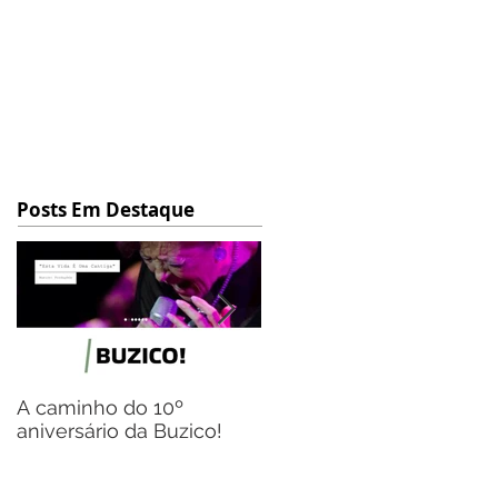
Posts Em Destaque
A caminho do 10º
Flávio Gil, o homem das
aniversário da Buzico!
múltiplas representaçõe