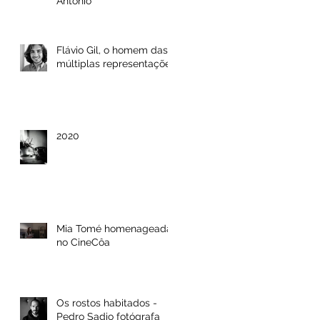
António
Flávio Gil, o homem das
múltiplas representações
2020
Mia Tomé homenageada
no CineCôa
Os rostos habitados -
Pedro Sadio fotógrafa