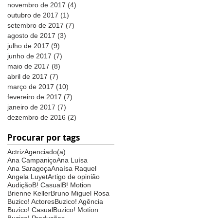
novembro de 2017
(4)
4 posts
outubro de 2017
(1)
1 post
setembro de 2017
(7)
7 posts
agosto de 2017
(3)
3 posts
julho de 2017
(9)
9 posts
junho de 2017
(7)
7 posts
maio de 2017
(8)
8 posts
abril de 2017
(7)
7 posts
março de 2017
(10)
10 posts
fevereiro de 2017
(7)
7 posts
janeiro de 2017
(7)
7 posts
dezembro de 2016
(2)
2 posts
Procurar por tags
Actriz
Agenciado(a)
Ana Campaniço
Ana Luísa
Ana Saragoça
Anaísa Raquel
Angela Luyet
Artigo de opinião
Audição
B! Casual
B! Motion
Brienne Keller
Bruno Miguel Rosa
Buzico! Actores
Buzico! Agência
Buzico! Casual
Buzico! Motion
Buzico! Produções