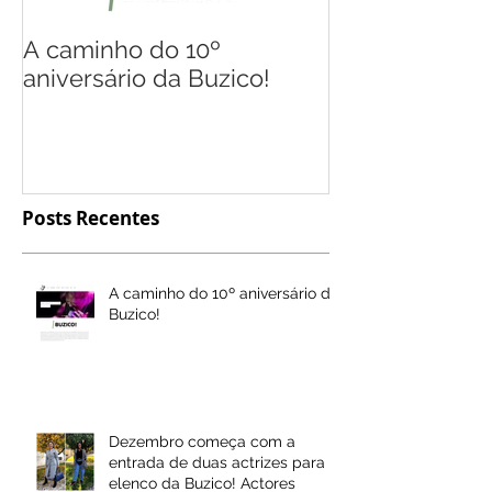
A caminho do 10º
Flávio Gil, o
aniversário da Buzico!
múltiplas rep
Posts Recentes
A caminho do 10º aniversário da
Buzico!
Dezembro começa com a
entrada de duas actrizes para o
elenco da Buzico! Actores