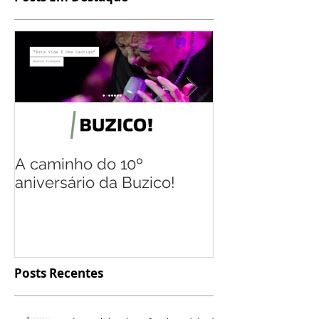
A caminho do 10º
Flávio Gil, o
aniversário da Buzico!
múltiplas rep
Posts Recentes